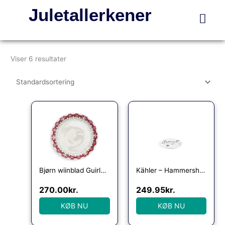
Gå
Juletallerkener
til
indholdet
Viser 6 resultater
Bjørn wiinblad Guirlande juletallerken 28,5 cm.
Kähler – Hammershøi Christmas Juletallerken 19cm
270.00
kr.
249.95
kr.
KØB NU
KØB NU