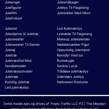
Juleengel
Julesmåkager
Julefigurer
Julelys Til Flagstang
Julefilm
Julesokker Med Navn
Julefrokost
Julestel
Led Kalenderlys
Julestjerne til Juletræ
Lyskæde Til Flagstang
Julesweater
Makeup Julekalender
Julesweater Til Damer
Nøddeknækker Figur
Juletøj
Oppustelig Julemand
Juletræ
Rensdyr med lys
Juletræsfod Med
Rystekugle
Vandbeholder
Sankta Lucia
Juletræslysholder
Trådløse juletræslys
Juletrøje
Udendørs Julelys
Kunstig Juletræ
Halloween Kostume
Led juletræslys
Dette medie ejes og drives af Tropic Traffic LLC-FZ | The Meydan